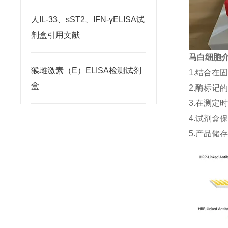
人IL-33、sST2、IFN-γELISA试
剂盒引用文献
马白细胞介素
猴雌激素（E）ELISA检测试剂
1.结合在
盒
2.酶标记
3.在测定
4.试剂盒
5.产品储