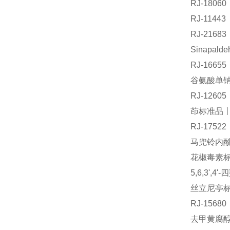
RJ-180
RJ-114
RJ-216
Sinapal
RJ-166
谷氨酸单钠盐
RJ-126
茚标准品丨对
RJ-175
马兜铃内酰胺
花椒毒素标准
5,6,3',
丝立尼亭标准
RJ-156
去甲黄腐醇标