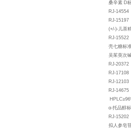
桑辛素 D标
RJ-145
RJ-151
(+/-)-儿
RJ-155
壳七糖标准品
吴茱萸次碱标
RJ-203
RJ-171
RJ-121
RJ-14
HPLC≥9
α-托品醇标
RJ-152
拟人参皂苷F