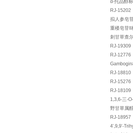
α-托品醇标
RJ-152
拟人参皂苷F
重楼皂苷II
刺甘草查尔酮
RJ-193
RJ-12
Gambogi
RJ-188
RJ-152
RJ-181
1,3,6-
野甘草属醇标
RJ-189
4',9,9'-