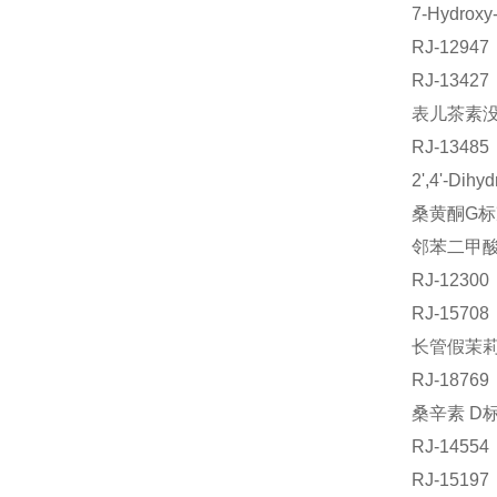
7-Hydrox
RJ-129
RJ-134
表儿茶素没
RJ-134
2',4'-Di
桑黄酮G标准
邻苯二甲酸
RJ-123
RJ-157
长管假茉莉素
RJ-187
桑辛素 D标
RJ-145
RJ-151