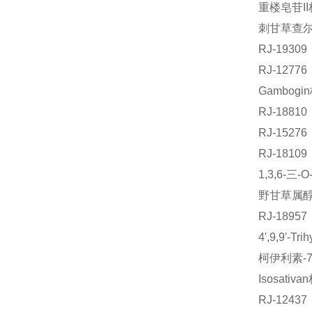
重楼皂苷II
刺甘草查尔酮
RJ-193
RJ-12
Gambogi
RJ-188
RJ-152
RJ-181
1,3,6-
野甘草属醇标
RJ-189
4',9,9'-
柯伊利素-7
Isosati
RJ-124