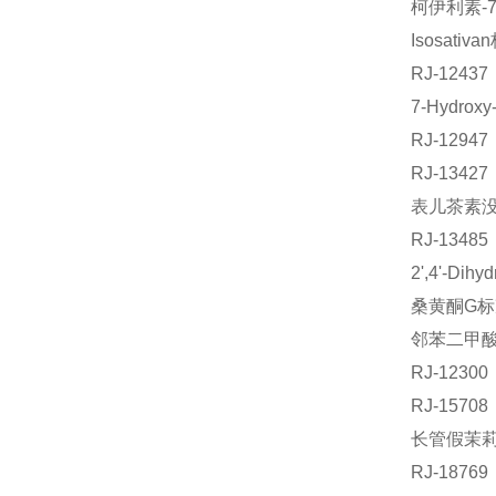
柯伊利素-7
Isosati
RJ-124
7-Hydrox
RJ-129
RJ-134
表儿茶素没
RJ-134
2',4'-Di
桑黄酮G标准
邻苯二甲酸
RJ-123
RJ-157
长管假茉莉素
RJ-187