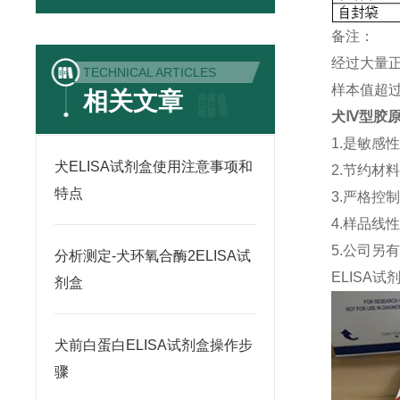
备注：
经过大量
TECHNICAL ARTICLES
样本值超过
相关文章
犬Ⅳ型胶原(
1.是敏感
犬ELISA试剂盒使用注意事项和
2.节约材
特点
3.严格控
4.样品线
5.公司另
分析测定-犬环氧合酶2ELISA试
ELISA
试
剂盒
犬前白蛋白ELISA试剂盒操作步
骤