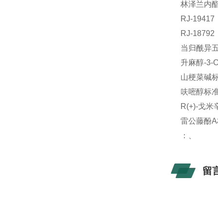
林泽兰内酯B
RJ-19
RJ-187
当归酰异五味
升麻醇-3-
山梗菜碱标准
呋嘧醇标准品
R(+)-戈
雷公藤酚A
：、
留