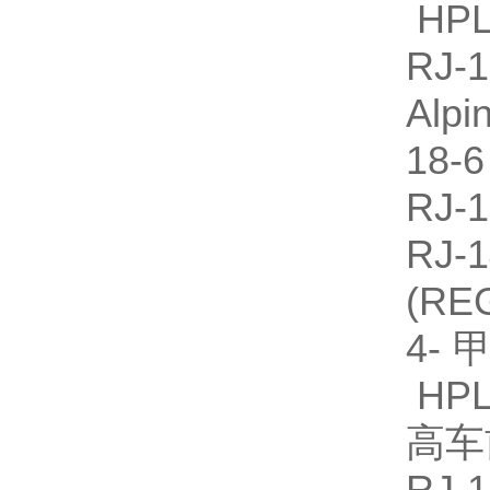
HPL
RJ
Alp
18-
RJ
RJ
(R
4-
HPL
高车
RJ