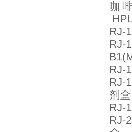
咖啡
HPL
RJ
R
B1
RJ
RJ
剂
RJ-
RJ