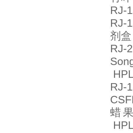
RJ
RJ-
剂
RJ-
So
HPL
RJ
CS
蜡果
HPL