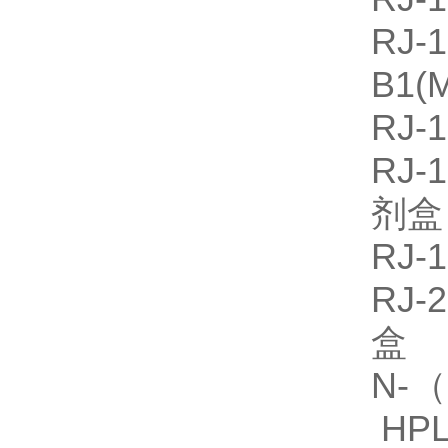
R
B1
RJ
RJ
剂
RJ-
RJ
盒
N-
HPL