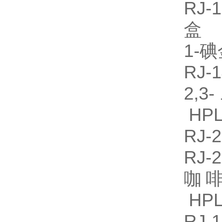
RJ
盒
1-
RJ
2,
HPL
RJ
RJ
咖啡
HPL
RJ