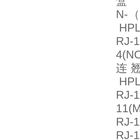
盒
N-
HPL
RJ
4(
连翘
HPL
R
11(
RJ-
RJ