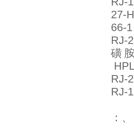
RJ
27-
66-
RJ
磺胺
HPL
RJ
RJ
：