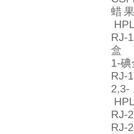
蜡果
HPL
RJ
盒
1-
RJ
2,
HPL
RJ
RJ