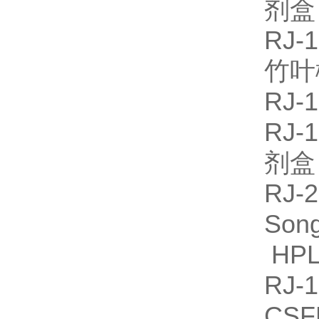
剂
RJ
竹叶
RJ
RJ-
剂
RJ-
So
HPL
RJ
CS