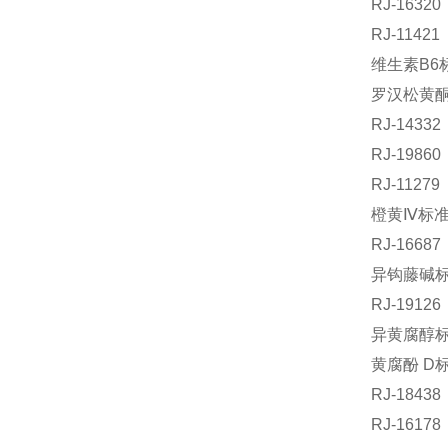
RJ-163
RJ-1142
维生素B6标
罗汉松黄酮 
RJ-143
RJ-198
RJ-112
橙黄Ⅳ标准品
RJ-1668
异钩藤碱标准
RJ-191
异黄腐醇标准
黄腐酚 D标
RJ-184
RJ-161