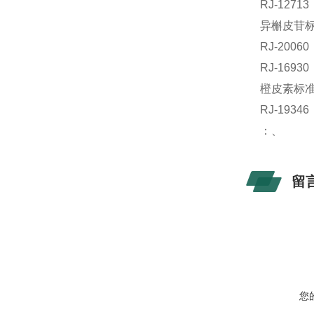
RJ-127
异槲皮苷标准
RJ-200
RJ-169
橙皮素标准品
RJ-19
：、
留
您