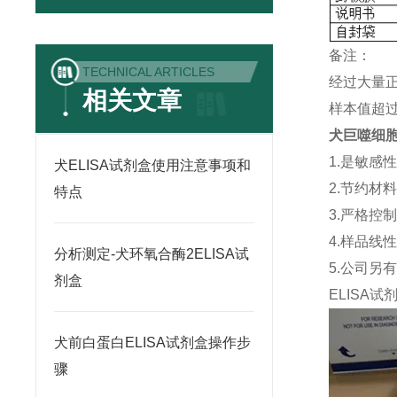
备注：
TECHNICAL ARTICLES
经过大量
相关文章
样本值超过
犬巨噬细胞来
1.是敏感
犬ELISA试剂盒使用注意事项和
2.节约材
特点
3.严格控
4.样品线
分析测定-犬环氧合酶2ELISA试
5.公司另
剂盒
ELISA
试
犬前白蛋白ELISA试剂盒操作步
骤