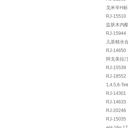
戈米辛H标准
RJ-155
盐肤木内酯 
RJ-159
儿茶精水合物
RJ-14
阿戈美拉汀标
RJ-155
RJ-185
1,4,5,6-
RJ-143
RJ-146
RJ-202
RJ-1503
ent-16α,