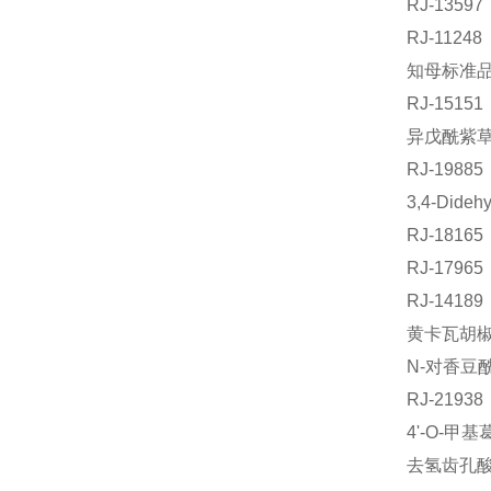
RJ-135
RJ-112
知母标
RJ-151
异戊酰紫草素
RJ-198
3,4-Dide
RJ-181
RJ-179
RJ-14
黄卡瓦胡椒素
N-对香豆酰
RJ-21
4'-O-甲
去氢齿孔酸标