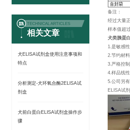
备注：
经过大量
TECHNICAL ARTICLES
样本值超过
相关文章
犬类胰蛋白酶
1.是敏感
犬ELISA试剂盒使用注意事项和
2.节约材
特点
3.严格控
4.样品线
5.公司另
分析测定-犬环氧合酶2ELISA试
ELISA
试
剂盒
犬前白蛋白ELISA试剂盒操作步
骤